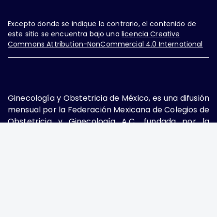
Excepto donde se indique lo contrario, el contenido de
este sitio se encuentra bajo una
licencia Creative
Commons Attribution-NonCommercial 4.0 International
Ginecología y Obstetricia de México, es una difusión
mensual por la Federación Mexicana de Colegios de
Obstetricia y Ginecología A.C., fundada por la
Asociación Mexicana de Ginecología y Obstetricia
A.C. Nueva York #38, colonia Nápoles, Ciudad de
México, Delegación Benito Juárez, CP 03810.
Teléfono: 5689-4320,
https://ginecologiayobstetricia.org.mx/,
enieto@enieto.mx. Editor responsable: Enrique
Nieto Ramírez. Reserva de derecho al uso exclusivo:
04-2017-080418390200-203. ISSN Electrónico: