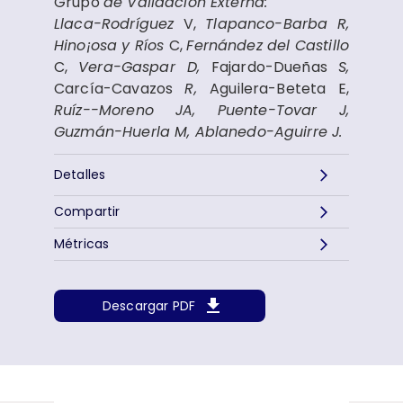
Grupo
de Validación Externa:
Llaca-Rodríguez
V,
Tlapanco-Barba
R,
Hino¡osa
y Ríos
C,
Fernández
del Castillo
C,
Vera-Gaspar D,
Fajardo-Dueñas
S,
Carcía-Cavazos
R,
Aguilera-Beteta E,
Ruíz--Moreno
JA, Puente-Tovar J
,
Guzmán-Huerla M, Ablanedo-Aguirre J.
Detalles
Compartir
Métricas
Descargar PDF