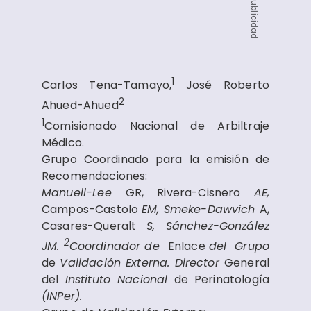
Publicidad
1
Carlos Tena-Tamayo,
José Roberto
2
Ahued-Ahued
1
Comisionado Nacional de Arbiltraje
Médico.
Grupo Coordinado para la emisión de
Recomendaciones:
Manuell-Lee
GR, Rivera-Cisnero
AE,
Campos-Castolo
EM, Smeke-Dawvich
A,
Casares-Queralt
S,
Sánchez-González
2
JM.
Coordinador de
Enlace
del
Grupo
de
Validación Externa. Director
General
del
Instituto Nacional
de Perinatología
(INPer).