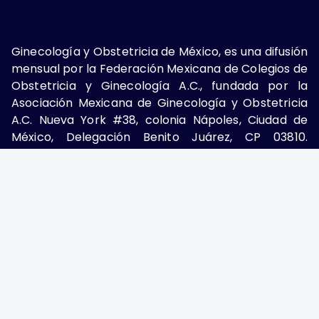
Ginecología y Obstetricia de México, es una difusión
mensual por la Federación Mexicana de Colegios de
Obstetricia y Ginecología A.C., fundada por la
Asociación Mexicana de Ginecología y Obstetricia
A.C. Nueva York #38, colonia Nápoles, Ciudad de
México, Delegación Benito Juárez, CP 03810.
Teléfono: 5689-4320,
https://ginecologiayobstetricia.org.mx/,
enieto@enieto.mx. Editor responsable: Enrique
Nieto Ramírez. Reserva de derecho al uso exclusivo:
04-2017-080418390200-203. ISSN Electrónico:
2594-2034 ambos otorgados por el Instituto
Nacional de Derechos de Autor. Encargado de la
última actualización: Edición y Farmacia S.A. de C.V.
(Nieto Editores), 2025.