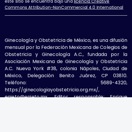
este sitio se encuentra bajo una
licencia Creative
Commons Attribution-NonCommercial 4.0 International
Ginecología y Obstetricia de México, es una difusión
mensual por la Federación Mexicana de Colegios de
Obstetricia y Ginecología A.C., fundada por la
Asociación Mexicana de Ginecología y Obstetricia
A.C. Nueva York #38, colonia Nápoles, Ciudad de
México, Delegación Benito Juárez, CP 03810.
Teléfono: 5689-4320,
https://ginecologiayobstetricia.org.mx/,
enieto@enieto.mx. Editor responsable: Enrique
Nieto Ramírez. Reserva de derecho al uso exclusivo:
04-2017-080418390200-203. ISSN Electrónico:
2594-2034 ambos otorgados por el Instituto
Nacional de Derechos de Autor. Encargado de la