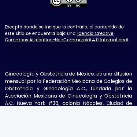
Excepto donde se indique lo contrario, el contenido de
este sitio se encuentra bajo una
licencia Creative
Commons Attribution-NonCommercial 4.0 International
Ginecología y Obstetricia de México, es una difusión
mensual por la Federación Mexicana de Colegios de
Obstetricia y Ginecología A.C., fundada por la
Asociación Mexicana de Ginecología y Obstetricia
A.C. Nueva York #38, colonia Nápoles, Ciudad de
México, Delegación Benito Juárez, CP 03810.
Teléfono: 5689-4320,
https://ginecologiayobstetricia.org.mx/,
enieto@enieto.mx. Editor responsable: Enrique