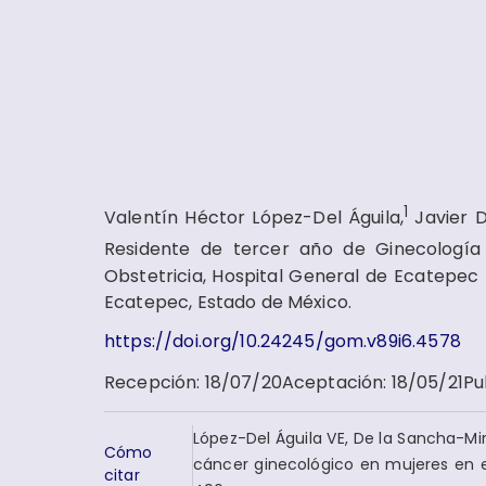
1
Valentín Héctor López-Del Águila,
Javier 
Residente de tercer año de Ginecología
Obstetricia, Hospital General de Ecatepec 
Ecatepec, Estado de México.
https://doi.org/10.24245/gom.v89i6.4578
Recepción
:
18/07/20
Aceptación
:
18/05/21
Pu
López-Del Águila VE, De la Sancha-Mi
Cómo
cáncer ginecológico en mujeres en el
citar