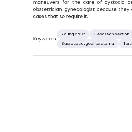
maneuvers for the care of dystocic del
obstetrician-gynecologist because they
cases that so require it.
Young adult
Cesarean section
Keywords:
Sacrococcygeal teratoma
Tert