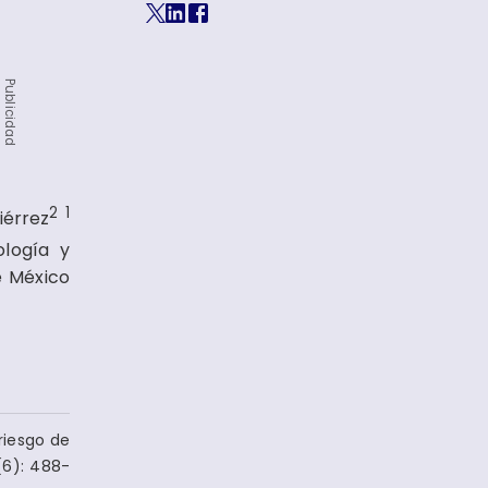
Publicidad
2
1
érrez
ología y
e México
riesgo de
(6): 488-