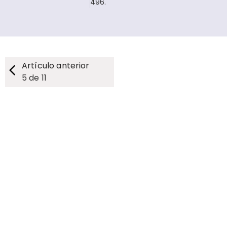
496.
Artículo anterior
5
de
11