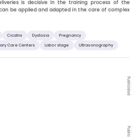
iveries is decisive in the training process of the
 can be applied and adapted in the care of complex
Cicatrix
Dystosia
Pregnancy
iary Care Centers
Labor stage
Ultrasonography
Publicidad
Publicidad