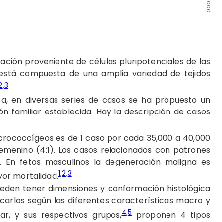
ción proveniente de células pluripotenciales de las
, está compuesta de una amplia variedad de tejidos
2
,
3
a, en diversas series de casos se ha propuesto un
n familiar establecida. Hay la descripción de casos
crococcígeos es de 1 caso por cada 35,000 a 40,000
femenino (4:1). Los casos relacionados con patrones
:1. En fetos masculinos la degeneración maligna es
1
,
2
,
3
or mortalidad.
eden tener dimensiones y conformación histológica
ficarlos según las diferentes características macro y
4
,
5
r, y sus respectivos grupos,
proponen 4 tipos