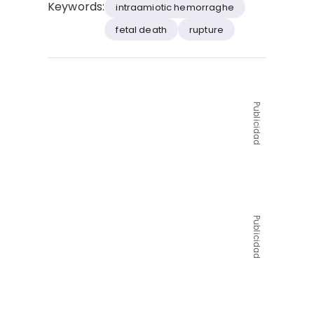
Keywords:
intraamiotic hemorraghe
fetal death
rupture
Publicidad
Publicidad