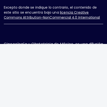
Excepto donde se indique lo contrario, el contenido de
este sitio se encuentra bajo una
licencia Creative
Commons Attribution-NonCommercial 4.0 International
Ginecología y Obstetricia de México, es una difusión
mensual por la Federación Mexicana de Colegios de
Obstetricia y Ginecología A.C., fundada por la
Asociación Mexicana de Ginecología y Obstetricia
A.C. Nueva York #38, colonia Nápoles, Ciudad de
México, Delegación Benito Juárez, CP 03810.
Teléfono: 5689-4320,
https://ginecologiayobstetricia.org.mx/,
enieto@enieto.mx. Editor responsable: Enrique
Nieto Ramírez. Reserva de derecho al uso exclusivo:
04-2017-080418390200-203. ISSN Electrónico: