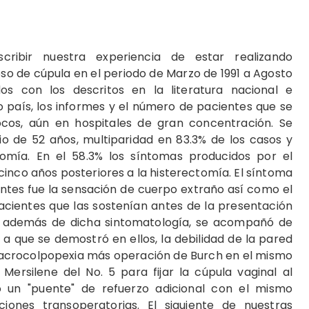
cribir nuestra experiencia de estar realizando
o de cúpula en el periodo de Marzo de 1991 a Agosto
s con los descritos en la literatura nacional e
o país, los informes y el número de pacientes que se
ocos, aún en hospitales de gran concentración. Se
o de 52 años, multiparidad en 83.3% de los casos y
omía. En el 58.3% los síntomas producidos por el
inco años posteriores a la histerectomía. El síntoma
ntes fue la sensación de cuerpo extraño así como el
acientes que las sostenían antes de la presentación
%) además de dicha sintomatología, se acompañó de
 a que se demostró en ellos, la debilidad de la pared
ó Sacrocolpopexia más operación de Burch en el mismo
 Mersilene del No. 5 para fijar la cúpula vaginal al
o un "puente" de refuerzo adicional con el mismo
iones transoperatorias. El siguiente de nuestras