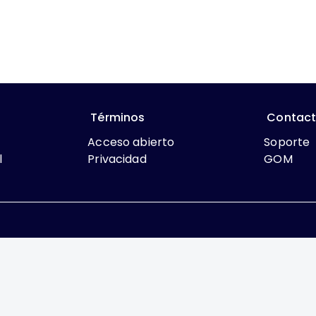
Términos
Contac
Acceso abierto
Soporte
l
Privacidad
GOM
que lo contrario, el contenido de este sitio se encuentra bajo
rcial 4.0 International