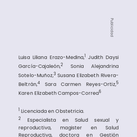
Publicidad
1
Luisa Liliana Erazo-Medina,
Judith Daysi
2
García-Cajaleón,
Sonia Alejandrina
3
Sotelo-Muñoz,
Susana Elizabeth Rivera-
4
5
Beltrán,
Sara Carmen Reyes-Ortiz,
6
Karen Elizabeth Campos-Correa
1
Licenciada en Obstetricia.
2
Especialista en Salud sexual y
reproductiva, magister en Salud
Reproductiva, doctora en Gestión