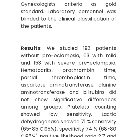
Gynecologists criteria as gold
standard. Laboratory personnel was
blinded to the clinical classification of
the patients.
Results
: We studied 192 patients
without pre-eclampsia, 63 with mild
and 153 with severe pre-eclampsia.
Hematocrits, prothrombin time,
partial thromboplastin time,
aspartate aminotransferase, alanine
aminotransferase and bilirubins did
not show significative differences
among groups. Platelets counting
showed low sensitivity. Lactic
dehydrogenase showed 71 % sensitivity
(65-85 CI95%), specificity 74 % (68-80
CI95%) positive likelihood ratio 2.7 and