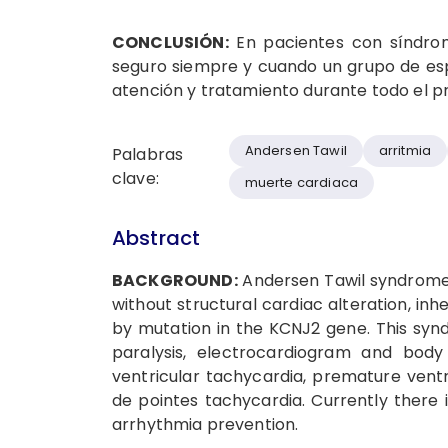
CONCLUSIÓN:
En pacientes con síndrom
seguro siempre y cuando un grupo de esp
atención y tratamiento durante todo el p
Andersen Tawil
arritmia
Palabras
clave:
muerte cardiaca
Abstract
BACKGROUND:
Andersen Tawil syndrome 
without structural cardiac alteration, i
by mutation in the KCNJ2 gene. This synd
paralysis, electrocardiogram and body 
ventricular tachycardia, premature vent
de pointes tachycardia. Currently there 
arrhythmia prevention.