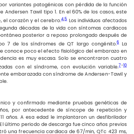
r variantes patogénicas con pérdida de la función
Andersen Tawil tipo 1. En el 60% de los casos, este
4
,
5
 el corazón y el cerebro.
Los individuos afectados
segunda décadas de la vida con síntomas cardiacos
spontánea posterior a reposo prolongado después de
6
ipo 7 de los síndromes de QT largo congénito.
La
e conoce poco el efecto fisiológico del embarazo en
videncia es muy escasa. Solo se encontraron cuatro
7
-
10
adas con el síndrome, con evolución variable.
ciente embarazada con síndrome de Andersen-Tawil y
ble.
línico y confirmado mediante pruebas genéticas de
ños, por antecedente de síncope de repetición y
11 años. A esa edad le implantaron un desfibrilador
El último periodo de descarga fue cinco años previos
tró una frecuencia cardiaca de 67/min, QTc 423 ms,