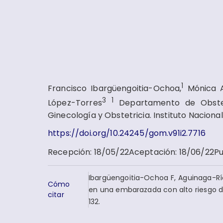
1
Francisco Ibargüengoitia-Ochoa,
Mónica A
3
1
López-Torres
Departamento de Obstet
Ginecología y Obstetricia. Instituto Naciona
https://doi.org/10.24245/gom.v91i2.7716
Recepción
:
18/05/22
Aceptación
:
18/06/22
Pu
Ibargüengoitia-Ochoa F, Aguinaga-Rí
Cómo
en una embarazada con alto riesgo de
citar
132.