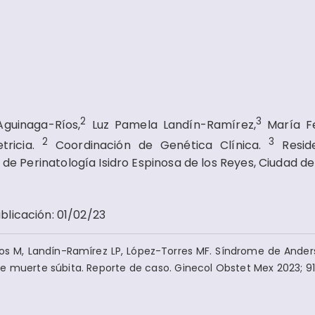
2
3
guinaga-Ríos,
Luz Pamela Landín-Ramírez,
María F
2
3
ricia.
Coordinación de Genética Clínica.
Resid
l de Perinatología Isidro Espinosa de los Reyes, Ciudad de
blicación
:
01/02/23
os M, Landín-Ramírez LP, López-Torres MF. Síndrome de Ander
 muerte súbita. Reporte de caso. Ginecol Obstet Mex 2023; 91 