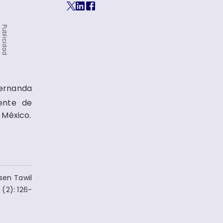
Publicidad
ernanda
ente de
 México.
sen Tawil
(2): 126-