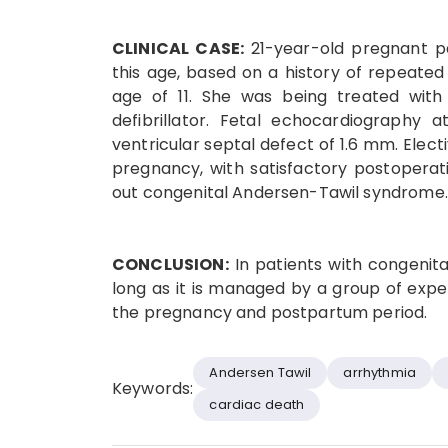
CLINICAL CASE:
21-year-old pregnant p
this age, based on a history of repeate
age of 11. She was being treated with
defibrillator. Fetal echocardiography
ventricular septal defect of 1.6 mm. Ele
pregnancy, with satisfactory postoperat
out congenital Andersen-Tawil syndrome.
CONCLUSION:
In patients with congenit
long as it is managed by a group of exp
the pregnancy and postpartum period.
Andersen Tawil
arrhythmia
Keywords:
cardiac death