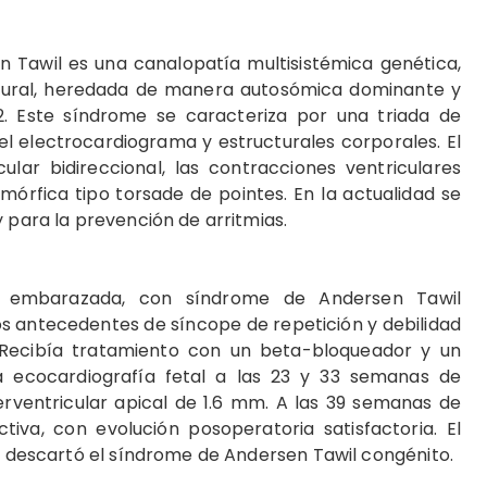
 Tawil es una canalopatía multisistémica genética,
uctural, heredada de manera autosómica dominante y
 Este síndrome se caracteriza por una triada de
el electrocardiograma y estructurales corporales. El
cular bidireccional, las contracciones ventriculares
órfica tipo torsade de pointes. En la actualidad se
y para la prevención de arritmias.
, embarazada, con síndrome de Andersen Tawil
os antecedentes de síncope de repetición y debilidad
 Recibía tratamiento con un beta-bloqueador y un
La ecocardiografía fetal a las 23 y 33 semanas de
rventricular apical de 1.6 mm. A las 39 semanas de
iva, con evolución posoperatoria satisfactoria. El
do descartó el síndrome de Andersen Tawil congénito.