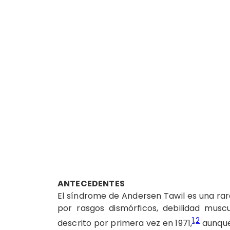
ANTECEDENTES
El síndrome de Andersen Tawil es una r
por rasgos dismórficos, debilidad muscu
1
,
2
descrito por primera vez en 1971,
aunque