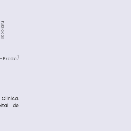
Publicidad
1
-Prado,
Cllnlca.
ital
de