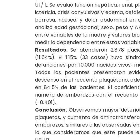
UI / L. Se evaluó función hepática, renal, 
ictericia, crisis convulsivas y edema, cefal
borrosa, náusea, y dolor abdominal en 
analizó edad gestacional, sexo, peso y A
entre variables de la madre y valores bio
medir la dependencia entre estas variabl
Resultados.
Se atendieron 2,878 paci
(11.64%). El 1.15% (33 casos) tuvo sí
defunciones por 10,000 nacidos vivos, mo
Todas las pacientes presentaron evid
descenso en el recuento plaquetario, ad
en 84.5% de las pacientes. El coeficien
número de embarazos con el recuento de
(-0.401).
Conclusión.
Observamos mayor deterioro 
plaquetas, y aumento de aminotransfera
embarazos, similares a las observadas en 
lo que consideramos que este puede es
HELLP.