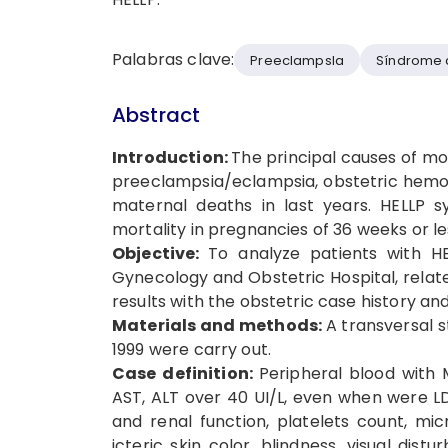
Palabras clave:
Preeclampsla
Síndrome d
Abstract
Introduction:
The principal causes of mo
preeclampsia/eclampsia, obstetric hemor
maternal deaths in last years. HELLP
mortality in pregnancies of 36 weeks or le
Objective:
To analyze patients with HE
Gynecology and Obstetric Hospital, relat
results with the obstetric case history and
Materials and methods:
A transversal 
1999 were carry out.
Case definition:
Peripheral blood with 
AST, ALT over 40 UI/L, even when were LD
and renal function, platelets count, micr
icteric skin color, blindness, visual dis