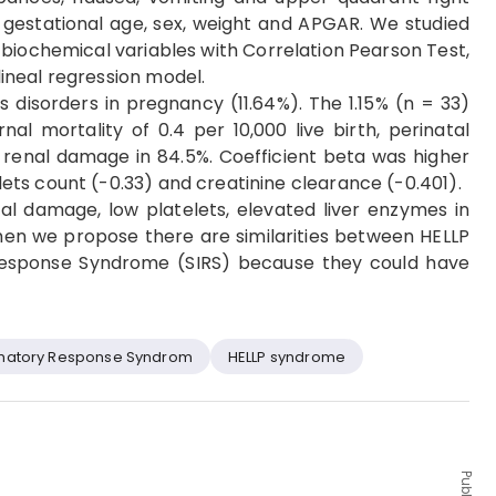
gestational age, sex, weight and APGAR. We studied
biochemical variables with Correlation Pearson Test,
ineal regression model.
 disorders in pregnancy (11.64%). The 1.15% (n = 33)
l mortality of 0.4 per 10,000 live birth, perinatal
nd renal damage in 84.5%. Coefficient beta was higher
ts count (-0.33) and creatinine clearance (-0.401).
l damage, low platelets, elevated liver enzymes in
en we propose there are similarities between HELLP
esponse Syndrome (SIRS) because they could have
mmatory Response Syndro­m
HELLP syndrome