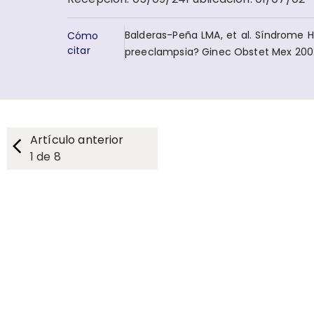
Balderas-Peña LMA, et al. Síndrome​ H
Cómo
citar
preeclampsia? Ginec Obstet Mex​ 2002
Artículo anterior
1
de
8