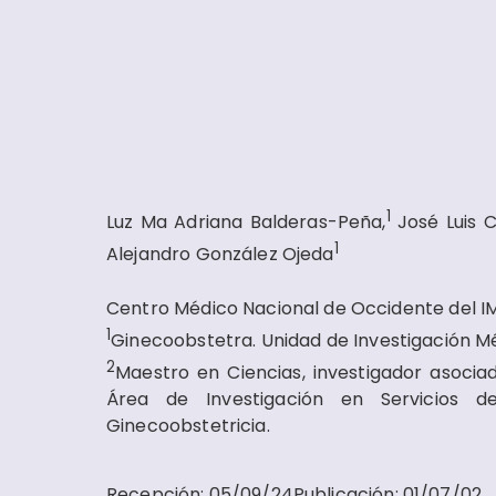
1
Luz Ma Adriana Balderas-Peña,
José Luis 
1
Alejandro González Ojeda
Centro Médico Nacional de Occidente del I
1
Ginecoobstetra. Unidad de Investigación Mé
2
Maestro en Ciencias, investigador asocia
Área de Investigación en Servicios d
Ginecoobstetricia
.
Recepción
:
05/09/24
Publicación
:
01/07/02