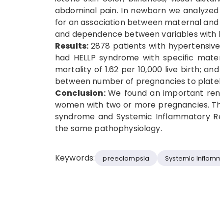
abdominal pain. In newborn we analyzed 
for an association between maternal and 
and dependence between variables with l
Results:
2878 patients with hypertensives
had HELLP syndrome with specific materna
mortality of 1.62 per 10,000 live birth; a
between number of pregnancies to platele
Conclusion:
We found an important rena
women with two or more pregnancies. Th
syndrome and Systemic Inflammatory R
the same pathophysiology.
Keywords:
preeclampsla
Syste­mlc lnfla