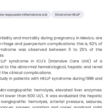
e respuesta inflamatoria sist
Síndrome HELLP
rbidity and mortality during pregnancy in Mexico, are
rhage and puerperium complications; this is, 62% of
 syndrome was observed between 5 to 25% of the
ss.
LLP syndrome in ICU's (Intensive Care Unit) of a
ed to the abnormal hematological, hepatic and renal
 the clinical complications.
study in patients with HELLP syndrome during 1998 and
Microangiopathic hemolysis, elevated liver enzymes:
H lower than 600 UI/L. It was evaluated the hepatic
oangiopathic hemolysis, arterial pressure, seizures,
turbances, nausea, vomiting and upper quadrant right