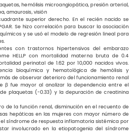
plaquetas, hemólisis microangiopática, presión arterial,
ea, amaurosis, visión
cuadrante superior derecho. En el recién nacido se
PGAR. Se hizo correlación para buscar la asociación
químicos y se usó el modelo de regresión lineal para
es.
entes con trastornos hipertensivos del embarazo
ndrome HELLP con mortalidad materna bruta de 0.4
rtalidad perinatal de 1.62 por 10,000 nacidos vivos.
encia bioquímica y hematológica de hemólisis y
emás de observar deterioro del funcionamiento renal
te β fue mayor al analizar la dependencia entre el
 plaquetas (-0.33) y la depuración de creatinina
de la función renal, disminución en el recuento de
sas hepáticas en las mujeres con mayor número de
el síndrome de respuesta inflamato­ria sistémica por
tar involucrado en la etiopatogenia del síndrome