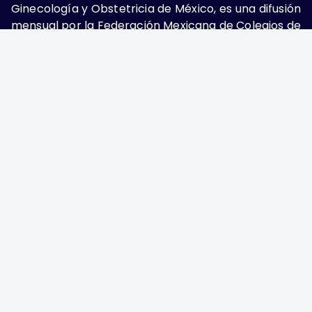
Ginecología y Obstetricia de México, es una difusión
mensual por la Federación Mexicana de Colegios de
Obstetricia y Ginecología A.C., fundada por la
Asociación Mexicana de Ginecología y Obstetricia
A.C. Nueva York #38, colonia Nápoles, Ciudad de
México, Delegación Benito Juárez, CP 03810.
Teléfono: 5689-4320,
https://ginecologiayobstetricia.org.mx/,
enieto@enieto.mx. Editor responsable: Enrique
Nieto Ramírez. Reserva de derecho al uso exclusivo:
04-2017-080418390200-203. ISSN Electrónico:
2594-2034 ambos otorgados por el Instituto
Nacional de Derechos de Autor. Encargado de la
última actualización: Edición y Farmacia S.A. de C.V.
(Nieto Editores), 2025.