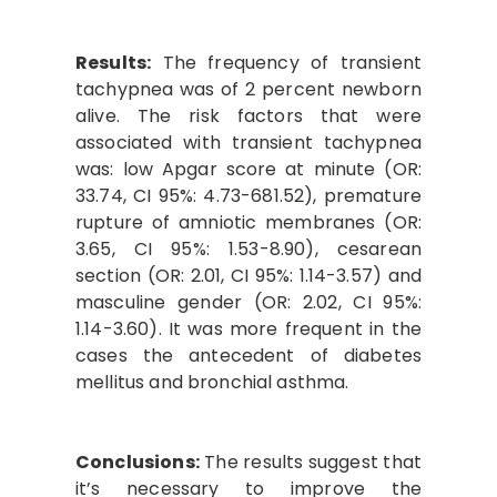
Results:
The frequency of transient
tachypnea was of 2 percent newborn
alive. The risk factors that were
associated with transient tachypnea
was: low Apgar score at minute (OR:
33.74, CI 95%: 4.73-681.52), premature
rupture of amniotic membranes (OR:
3.65, CI 95%: 1.53-8.90), cesarean
section (OR: 2.01, CI 95%: 1.14-3.57) and
masculine gender (OR: 2.02, CI 95%:
1.14-3.60). It was more frequent in the
cases the antecedent of diabetes
mellitus and bronchial asthma.
Conclusions:
The results suggest that
it’s necessary to improve the