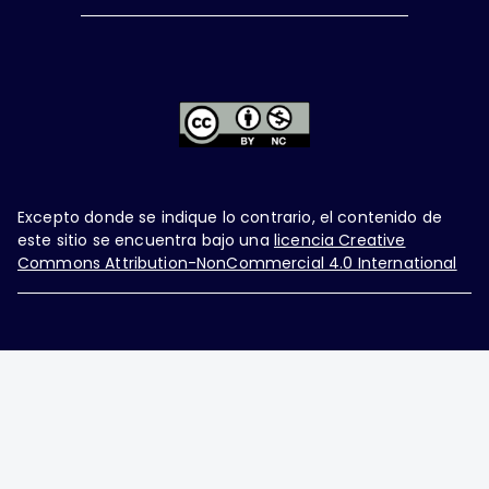
Excepto donde se indique lo contrario, el contenido de
este sitio se encuentra bajo una
licencia Creative
Commons Attribution-NonCommercial 4.0 International
Ginecología y Obstetricia de México, es una difusión
mensual por la Federación Mexicana de Colegios de
Obstetricia y Ginecología A.C., fundada por la
Asociación Mexicana de Ginecología y Obstetricia