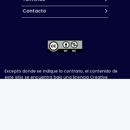
Contacto
Excepto donde se indique lo contrario, el contenido de
este sitio se encuentra bajo una
licencia Creative
Commons Attribution-NonCommercial 4.0 International
Ginecología y Obstetricia de México, es una difusión
mensual por la Federación Mexicana de Colegios de
Obstetricia y Ginecología A.C., fundada por la