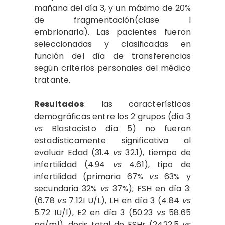
mañana del día 3, y un máximo de 20%
de fragmentación(clase I
embrionaria). Las pacientes fueron
seleccionadas y clasificadas en
función del día de transferencias
según criterios personales del médico
tratante.
Resultados
: las características
demográficas entre los 2 grupos (día 3
vs
Blastocisto día 5) no fueron
estadísticamente significativa al
evaluar Edad (31.4
vs
32.1), tiempo de
infertilidad (4.94
vs
4.61), tipo de
infertilidad (primaria 67%
vs
63% y
secundaria 32%
vs
37%); FSH en día 3:
(6.78
vs
7.12I U/L), LH en día 3 (4.84
vs
5.72 IU/l), E2 en día 3 (50.23
vs
58.65
pg/ml), dosis total de FSHr (2422.5
vs