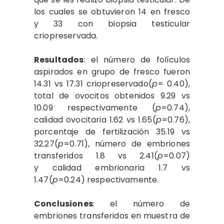
los cuales se obtuvieron 14 en fresco
y 33 con biopsia testicular
criopreservada.
Resultados
: el número de folículos
aspirados en grupo de fresco fueron
14.31 vs 17.31 criopreservado(
p
= 0.40),
total de ovocitos obtenidos 9.29 vs
10.09 respectivamente (
p
=0.74),
calidad ovocitaria 1.62 vs 1.65(
p
=0.76),
porcentaje de fertilización 35.19 vs
32.27(
p
=0.71), número de embriones
transferidos 1.8 vs 2.41(
p
=0.07)
y calidad embrionaria 1.7 vs
1.47(
p
=0.24) respectivamente.
Conclusiones
: el número de
embriones transferidos en muestra de