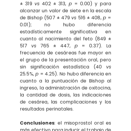
± 319
vs
402 ± 313,
p
= 0.00) y para
alcanzar un valor de siete en la escala
de Bishop (507 ± 479
vs
516 ± 408,
p
=
0.01); no hubo diferencia
estadísticamente significativa en
cuanto al nacimiento del feto (849 ±
517
vs
765 ± 447,
p
= 0.37). La
frecuencia de cesáreas fue mayor en
el grupo de la presentación oral, pero
sin significación estadística (40
vs
25.5%,
p
= 4.25). No hubo diferencia en
cuanto a la puntuación de Bishop al
ingreso, la administración de oxitocina,
la cantidad de dosis, las indicaciones
de cesárea, las complicaciones y los
resultados perinatales.
Conclusiones
: el misoprostol oral es
más efectivo para inducir el trabajo de