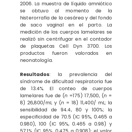
2006. La muestra de líquido amniótico
se obtuvo al momento de la
histerorrafia de la cesárea y del fondo
de saco vaginal en el parto. La
medición de los cuerpos lamelares se
realizó sin centrifugar en el contador
de plaquetas Cell Dyn 3700. Los
productos fueron valorados en
neonatología.
Resultados
: la prevalencia del
síndrome de dificultad respiratoria fue
de 13.4%. El conteo de cuerpos
lamelares fue de (
n
=175) 17,500, (
n
=
8) 26,800/mL y (
n
= 18) 11,400/ mL; la
sensibilidad de 94.4, 80 y 100%; la
especificidad de 70.5 (IC 95%, 0.465 a
0.980), 100 (IC 95%, 0.465 a 0.98) y
57.1% (IC 95%, 0.475 a 0.908); el valor