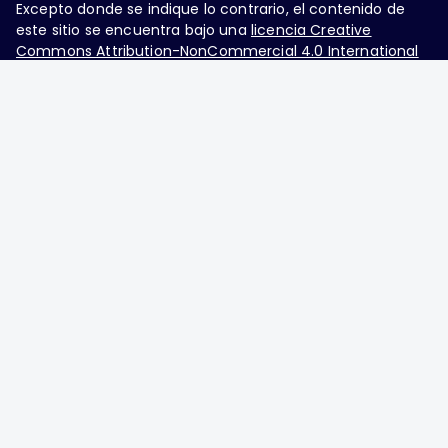
Excepto donde se indique lo contrario, el contenido de
este sitio se encuentra bajo una
licencia Creative
Commons Attribution-NonCommercial 4.0 International
Ginecología y Obstetricia de México, es una difusión
mensual por la Federación Mexicana de Colegios de
Obstetricia y Ginecología A.C., fundada por la
Asociación Mexicana de Ginecología y Obstetricia
A.C. Nueva York #38, colonia Nápoles, Ciudad de
México, Delegación Benito Juárez, CP 03810.
Teléfono: 5689-4320,
https://ginecologiayobstetricia.org.mx/,
enieto@enieto.mx. Editor responsable: Enrique
Nieto Ramírez. Reserva de derecho al uso exclusivo:
04-2017-080418390200-203. ISSN Electrónico:
2594-2034 ambos otorgados por el Instituto