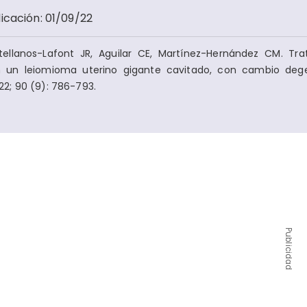
licación
:
01/09/22
tellanos-Lafont JR, Aguilar CE, Martínez-Hernández CM. Tr
 un leiomioma uterino gigante cavitado, con cambio dege
2; 90 (9): 786-793.
Publicidad