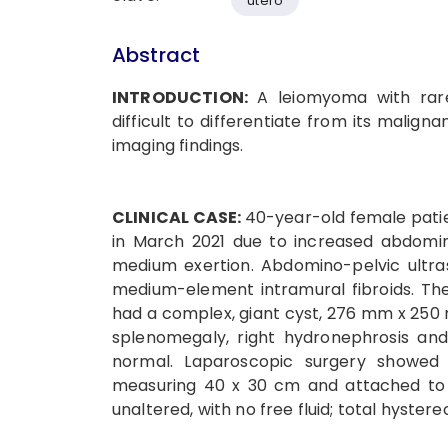
útero
Abstract
INTRODUCTION:
A leiomyoma with rare
difficult to differentiate from its malign
imaging findings.
CLINICAL CASE:
40-year-old female patie
in March 2021 due to increased abdomi
medium exertion. Abdomino-pelvic ultra
medium-element intramural fibroids. Th
had a complex, giant cyst, 276 mm x 250 m
splenomegaly, right hydronephrosis and
normal. Laparoscopic surgery showed
measuring 40 x 30 cm and attached to t
unaltered, with no free fluid; total hyst