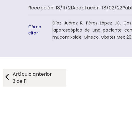
Recepción
:
18/11/21
Aceptación
:
18/02/22
Pub
Díaz-Juárez R, Pérez-López JC, Cas
Cómo
laparoscópico de una paciente con
citar
mucomixoide. Ginecol Obstet Mex 202
Artículo anterior
3
de
11