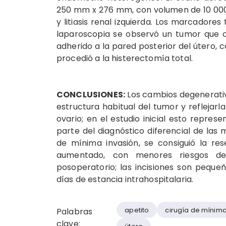
250 mm x 276 mm, con volumen de 10 000
y litiasis renal izquierda. Los marcadore
laparoscopia se observó un tumor que 
adherido a la pared posterior del útero, co
procedió a la histerectomía total.
CONCLUSIONES:
Los cambios degenerativo
estructura habitual del tumor y reflejar
ovario; en el estudio inicial esto repres
parte del diagnóstico diferencial de las 
de mínima invasión, se consiguió la re
aumentado, con menores riesgos de
posoperatorio; las incisiones son pequ
días de estancia intrahospitalaria.
apetito
cirugía de mínima
Palabras
clave: