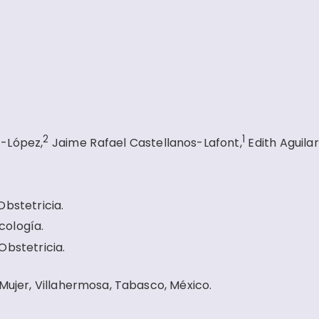
2
1
-López,
Jaime Rafael Castellanos-Lafont,
Edith Aguilar
bstetricia.
cología.
Obstetricia.
 Mujer, Villahermosa, Tabasco, México.