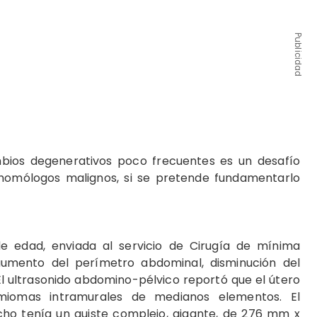
Publicidad
ios degenerativos poco frecuentes es un desafío
us homólogos malignos, si se pretende fundamentarlo
e edad, enviada al servicio de Cirugía de mínima
aumento del perímetro abdominal, disminución del
El ultrasonido abdomino-pélvico reportó que el útero
omas intramurales de medianos elementos. El
cho tenía un quiste complejo, gigante, de 276 mm x