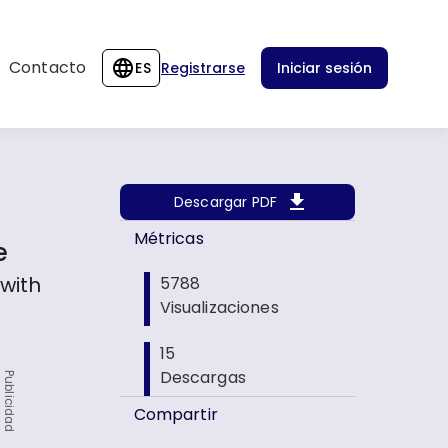
Contacto
ES
Registrarse
Iniciar sesión
Descargar PDF
Métricas
e
with
5788
Visualizaciones
15
Descargas
Publicidad
Compartir