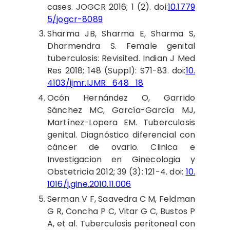
cases. JOGCR 2016; 1 (2). doi:
10.1779
5/jogcr-8089
Sharma
JB, Sharma E, Sharma S,
Dharmendra S. Female genital
tuberculosis: Revisited. Indian J Med
Res 2018; 148 (Suppl): S71-83. doi:
10.
4103/ijmr.IJMR_648_18
Ocón
Hernández O, Garrido
Sánchez MC, García-García MJ,
Martínez-Lopera EM. Tuberculosis
genital. Diagnóstico diferencial con
cáncer de ovario. Clinica e
Investigacion en Ginecologia y
Obstetricia 2012; 39 (3): 121-4. doi:
10.
1016/j.gine.2010.11.006
Serman
V F, Saavedra C M, Feldman
G R, Concha P C, Vitar G C, Bustos P
A, et al. Tuberculosis peritoneal con