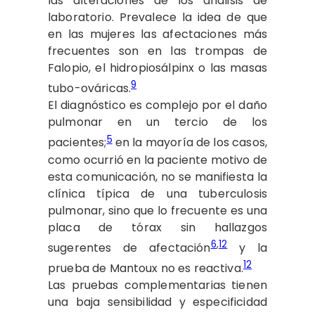
las alteraciones de los análisis de
laboratorio. Prevalece la idea de que
en las mujeres las afectaciones más
frecuentes son en las trompas de
Falopio, el hidropiosálpinx o las masas
9
tubo-ováricas.
El diagnóstico es complejo por el daño
pulmonar en un tercio de los
5
pacientes;
en la mayoría de los casos,
como ocurrió en la paciente motivo de
esta comunicación, no se manifiesta la
clínica típica de una tuberculosis
pulmonar, sino que lo frecuente es una
placa de tórax sin hallazgos
6
,
12
sugerentes de afectación
y la
12
prueba de Mantoux no es reactiva.
Las pruebas complementarias tienen
una baja sensibilidad y especificidad