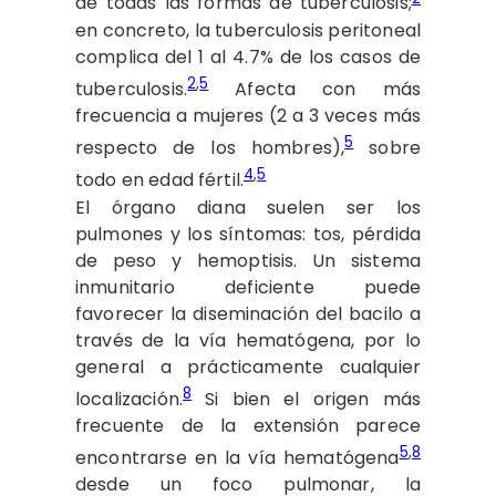
de todas las formas de tuberculosis;
en concreto, la tuberculosis peritoneal
complica del 1 al 4.7% de los casos de
2
,
5
tuberculosis.
Afecta con más
frecuencia a mujeres (2 a 3 veces más
5
respecto de los hombres),
sobre
4
,
5
todo en edad fértil.
El órgano diana suelen ser los
pulmones y los síntomas: tos, pérdida
de peso y hemoptisis. Un sistema
inmunitario deficiente puede
favorecer la diseminación del bacilo a
través de la vía hematógena, por lo
general a prácticamente cualquier
8
localización.
Si bien el origen más
frecuente de la extensión parece
5
,
8
encontrarse en la vía hematógena
desde un foco pulmonar, la