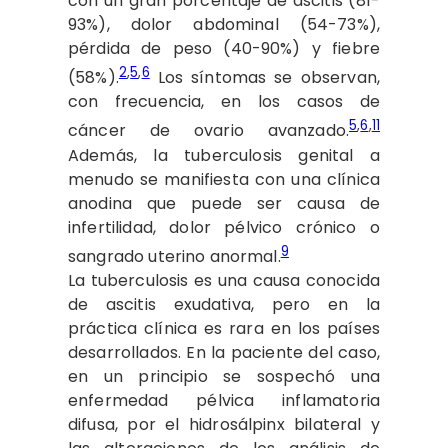
con un gran porcentaje de ascitis (81-
93%), dolor abdominal (54-73%),
pérdida de peso (40-90%) y fiebre
2
,
5
,
6
(58%).
Los síntomas se observan,
con frecuencia, en los casos de
5
,
6
,
11
cáncer de ovario avanzado.
Además, la tuberculosis genital a
menudo se manifiesta con una clínica
anodina que puede ser causa de
infertilidad, dolor pélvico crónico o
9
sangrado uterino anormal.
La tuberculosis es una causa conocida
de ascitis exudativa, pero en la
práctica clínica es rara en los países
desarrollados. En la paciente del caso,
en un principio se sospechó una
enfermedad pélvica inflamatoria
difusa, por el hidrosálpinx bilateral y