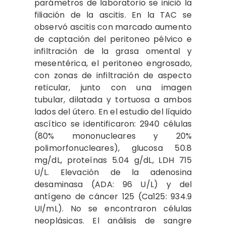
parámetros de laboratorio se inició la
filiación de la ascitis. En la TAC se
observó ascitis con marcado aumento
de captación del peritoneo pélvico e
infiltración de la grasa omental y
mesentérica, el peritoneo engrosado,
con zonas de infiltración de aspecto
reticular, junto con una imagen
tubular, dilatada y tortuosa a ambos
lados del útero. En el estudio del líquido
ascítico se identificaron: 2940 células
(80% mononucleares y 20%
polimorfonucleares), glucosa 50.8
mg/dL, proteínas 5.04 g/dL, LDH 715
U/L. Elevación de la adenosina
desaminasa (ADA: 96 U/L) y del
antígeno de cáncer 125 (Ca125: 934.9
UI/mL). No se encontraron células
neoplásicas. El análisis de sangre