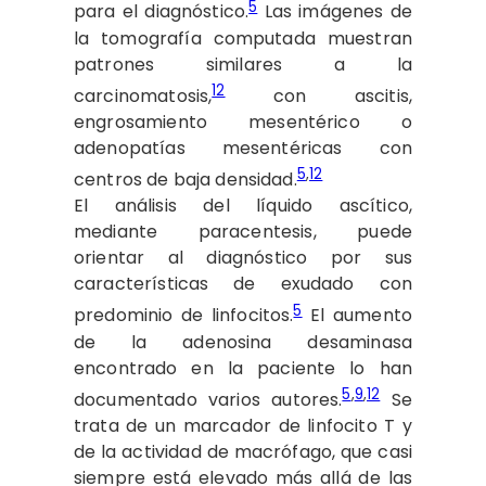
5
para el diagnóstico.
Las imágenes de
la tomografía computada muestran
patrones similares a la
12
carcinomatosis,
con ascitis,
engrosamiento mesentérico o
adenopatías mesentéricas con
5
,
12
centros de baja densidad.
El análisis del líquido ascítico,
mediante paracentesis, puede
orientar al diagnóstico por sus
características de exudado con
5
predominio de linfocitos.
El aumento
de la adenosina desaminasa
encontrado en la paciente lo han
5
,
9
,
12
documentado varios autores.
Se
trata de un marcador de linfocito T y
de la actividad de macrófago, que casi
siempre está elevado más allá de las