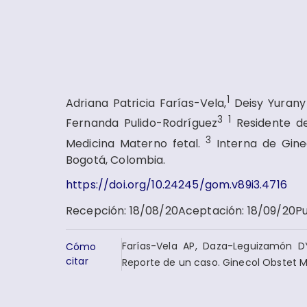
1
Adriana Patricia Farías-Vela,
Deisy Yuran
3
1
Fernanda Pulido-Rodríguez
Residente d
3
Medicina Materno fetal.
Interna de Gine
Bogotá, Colombia.
https://doi.org/10.24245/gom.v89i3.4716
Recepción
:
18/08/20
Aceptación
:
18/09/20
Pu
Farías-Vela AP, Daza-Leguizamón DY
Cómo
citar
Reporte de un caso. Ginecol Obstet Me