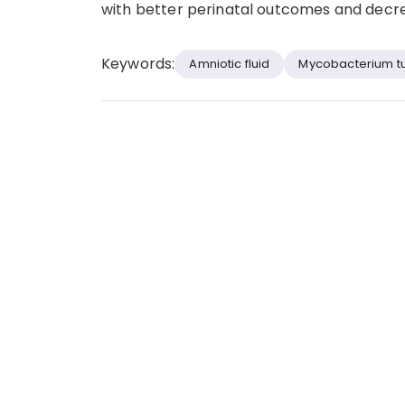
with better perinatal outcomes and decre
Keywords:
Amniotic fluid
Mycobacterium tu