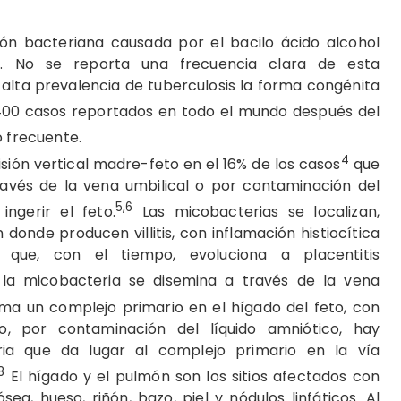
ión bacteriana causada por el bacilo ácido alcohol
s
. No se reporta una frecuencia clara de esta
alta prevalencia de tuberculosis la forma congénita
00 casos reportados en todo el mundo después del
o frecuente.
4
isión vertical madre-feto en el 16% de los casos
que
través de la vena umbilical o por contaminación del
5,6
ngerir el feto.
Las micobacterias se localizan,
n donde producen villitis, con inflamación histiocítica
 que, con el tiempo, evoluciona a placentitis
la micobacteria se disemina a través de la vena
rma un complejo primario en el hígado del feto, con
, por contaminación del líquido amniótico, hay
ria que da lugar al complejo primario en la vía
8
El hígado y el pulmón son los sitios afectados con
a, hueso, riñón, bazo, piel y nódulos linfáticos. Al