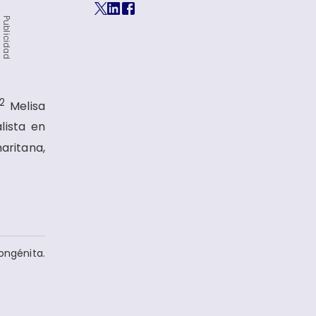
Publicidad
2
Melisa
lista en
aritana,
ongénita.