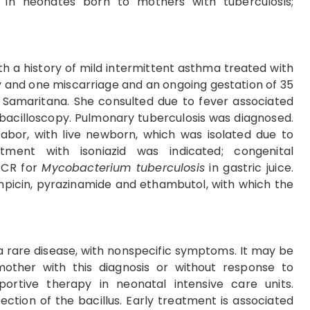
 in neonates born to mothers with tuberculosis;
th a history of mild intermittent asthma treated with
y and one miscarriage and an ongoing gestation of 35
a Samaritana. She consulted due to fever associated
 bacilloscopy. Pulmonary tuberculosis was diagnosed.
labor, with live newborn, which was isolated due to
atment with isoniazid was indicated; congenital
 PCR for
Mycobacterium tuberculosis
in gastric juice.
icin, pyrazinamide and ethambutol, with which the
 a rare disease, with nonspecific symptoms. It may be
other with this diagnosis or without response to
pportive therapy in neonatal intensive care units.
ection of the bacillus. Early treatment is associated