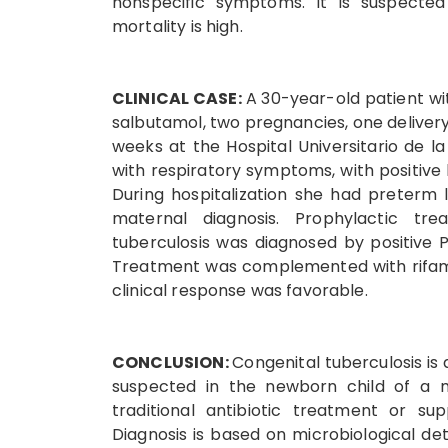
nonspecific symptoms. It is suspected
mortality is high.
CLINICAL CASE:
A 30-year-old patient wi
salbutamol, two pregnancies, one deliver
weeks at the Hospital Universitario de l
with respiratory symptoms, with positive
During hospitalization she had preterm 
maternal diagnosis. Prophylactic tre
tuberculosis was diagnosed by positive
Treatment was complemented with rifamp
clinical response was favorable.
CONCLUSION:
Congenital tuberculosis is
suspected in the newborn child of a m
traditional antibiotic treatment or su
Diagnosis is based on microbiological det