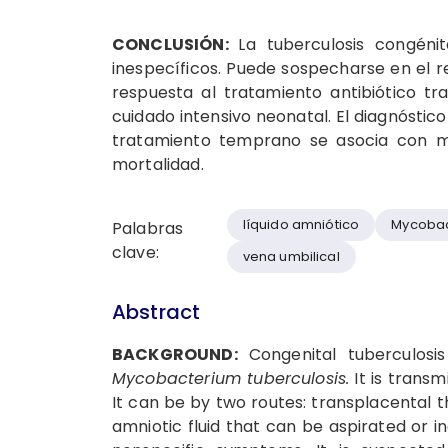
CONCLUSIÓN:
La tuberculosis congén
inespecíficos. Puede sospecharse en el r
respuesta al tratamiento antibiótico tr
cuidado intensivo neonatal. El diagnóstico
tratamiento temprano se asocia con me
mortalidad.
líquido amniótico
Mycobac
Palabras
clave:
vena umbilical
Abstract
BACKGROUND:
Congenital tuberculosis
Mycobacterium tuberculosis.
It is transm
It can be by two routes: transplacental t
amniotic fluid that can be aspirated or in