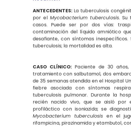
ANTECEDENTES:
La tuberculosis congéni
por el
Mycobacterium tuberculosis
. Su
casos. Puede ser por dos vías: trasp
contaminación del líquido amniótico que
desafiante, con síntomas inespecíficos
tuberculosis; la mortalidad es alta.
CASO CLÍNICO:
Paciente de 30 años,
tratamiento con salbutamol, dos embara
de 35 semanas atendida en el Hospital Uni
fiebre asociada con síntomas respirat
tuberculosis pulmonar. Durante la hosp
recién nacido vivo, que se aisló por 
profiláctico con isoniazida; se diagno
Mycobacterium tuberculosis
en el jug
rifampicina, pirazinamida y etambutol, con