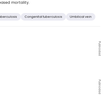
ased mortality.
berculosis
Congenital tuberculosis
Umbilical vein
Publicidad
Publicidad