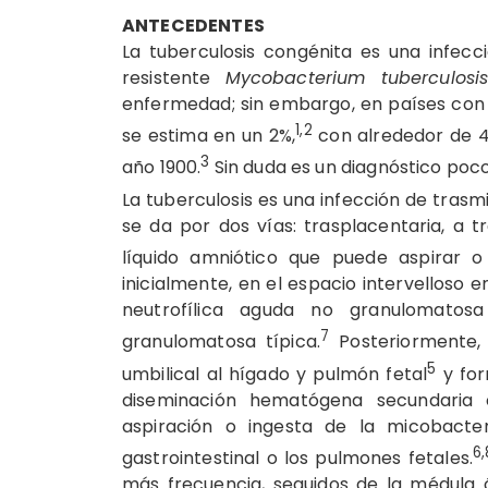
ANTECEDENTES
La tuberculosis congénita es una infecc
resistente
Mycobacterium tuberculosi
enfermedad; sin embargo, en países con 
1,2
se estima en un 2%,
con alrededor de 4
3
año 1900.
Sin duda es un diagnóstico poc
La tuberculosis es una infección de trasm
se da por dos vías: trasplacentaria, a 
líquido amniótico que puede aspirar o i
inicialmente, en el espacio intervelloso e
neutrofílica aguda no granulomatosa
7
granulomatosa típica.
Posteriormente, 
5
umbilical
al hígado y pulmón fetal
y fo
diseminación hematógena secundaria o
aspiración o ingesta de la micobacte
6,
gastrointestinal o los pulmones fetales.
más frecuencia, seguidos de la médula óse