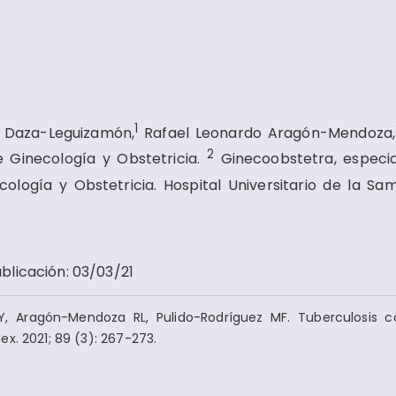
1
y Daza-Leguizamón,
Rafael Leonardo Aragón-Mendoza,
2
e Ginecología y Obstetricia.
Ginecoobstetra, especia
cología y Obstetricia. Hospital Universitario de la Sam
blicación
:
03/03/21
, Aragón-Mendoza RL, Pulido-Rodríguez MF. Tuberculosis c
x. 2021; 89 (3): 267-273.