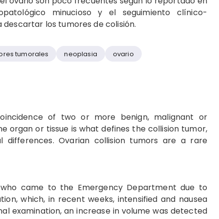
 el ovario son poco frecuentes según lo reportado en
mopatológico minucioso y el seguimiento clínico-
descartar los tumores de colisión.
res tumorales
neoplasia
ovario
oincidence of two or more benign, malignant or
organ or tissue is what defines the collision tumor,
al differences. Ovarian collision tumors are a rare
t, who came to the Emergency Department due to
tion, which, in recent weeks, intensified and nausea
al examination, an increase in volume was detected