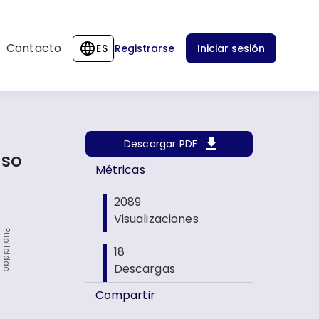
Contacto
ES
Registrarse
Iniciar sesión
Descargar PDF
aso
Métricas
2089
Visualizaciones
Publicidad
18
Descargas
Compartir