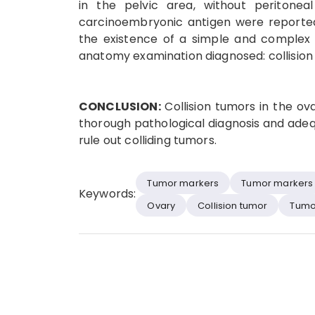
in the pelvic area, without peritonea
carcinoembryonic antigen were reported
the existence of a simple and complex 
anatomy examination diagnosed: collision 
CONCLUSION:
Collision tumors in the ova
thorough pathological diagnosis and adequ
rule out colliding tumors.
Tumor markers
Tumor markers
Keywords:
Ovary
Collision tumor
Tumo