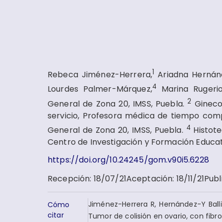
1
Rebeca Jiménez-Herrera,
Ariadna Hernánd
4
Lourdes Palmer-Márquez,
Marina Rugeri
2
General de Zona 20, IMSS, Puebla.
Gineco
servicio, Profesora médica de tiempo comp
4
General de Zona 20, IMSS, Puebla.
Histot
Centro de Investigación y Formación Educati
https://doi.org/10.24245/gom.v90i5.6228
Recepción
:
18/07/21
Aceptación
:
18/11/21
Publ
Jiménez-Herrera R, Hernández-Y Bal
Cómo
citar
Tumor de colisión en ovario, con fibr