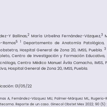
2
3
ez-Y Ballinas,
María Urbelina Fernández-Vázquez,
M
5
1
o-Ramos
Departamento de Anatomía Patológica, H
obstetra, Hospital General de Zona 20, IMSS, Puebla.
leto, Centro de Investigación y Formación Educativa, 
ecnóloga, Centro Médico Manuel Ávila Camacho, IMSS, 
va, Hospital General de Zona 20, IMSS, Puebla.
icación
:
01/05/22
linas A, Fernández-Vázquez MU, Palmer-Márquez ML, Rugerio
otecoma. Reporte de un caso. Ginecol Obstet Mex 2022; 90 (5):