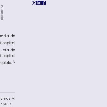
Publicidad
aría de
ospital
3
Jefa de
Hospital
5
Puebla.
-Ramos M.
 466-71.