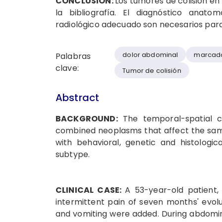
CONCLUSION:
Los tumores de colisión en
la bibliografía. El diagnóstico anato
radiológico adecuado son necesarios para 
dolor abdominal
marcado
Palabras
clave:
Tumor de colisión
Abstract
BACKGROUND:
The temporal-spatial c
combined neoplasms that affect the same 
with behavioral, genetic and histologic
subtype.
CLINICAL CASE:
A 53-year-old patien
intermittent pain of seven months' evolu
and vomiting were added. During abdomin