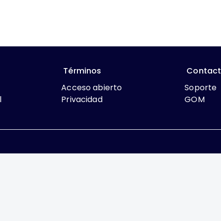
Términos
Contac
Acceso abierto
Soporte
l
Privacidad
GOM
que lo contrario, el contenido de este sitio se encuentra bajo
rcial 4.0 International