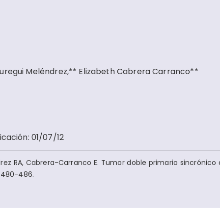
áuregui Meléndrez,** Elizabeth Cabrera Carranco**
icación
:
01/07/12
rez RA, Cabrera-Carranco E. Tumor doble primario sincrónico 
):480-486.