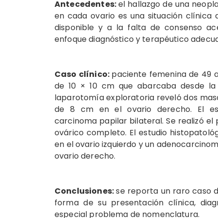
Antecedentes:
el hallazgo de una neopla
en cada ovario es una situación clínica 
disponible y a la falta de consenso ace
enfoque diagnóstico y terapéutico adecu
Caso clínico:
paciente femenina de 49 a
de 10 × 10 cm que abarcaba desde la fos
laparotomía exploratoria reveló dos masas
de 8 cm en el ovario derecho. El est
carcinoma papilar bilateral. Se realizó e
ovárico completo. El estudio histopatológ
en el ovario izquierdo y un adenocarcin
ovario derecho.
Conclusiones:
se reporta un raro caso d
forma de su presentación clínica, diag
especial problema de nomenclatura.