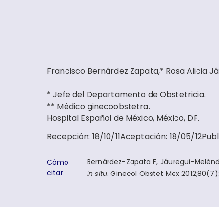
Francisco Bernárdez Zapata,* Rosa Alicia J
* Jefe del Departamento de Obstetricia.
** Médico ginecoobstetra.
Hospital Español de México, México, DF.
Recepción
:
18/10/11
Aceptación
:
18/05/12
Publ
Bernárdez-Zapata F, Jáuregui-Melénd
Cómo
citar
in situ
. Ginecol Obstet Mex 2012;80(7