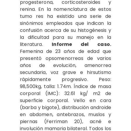
proges­terona, corticosteroides y
renina. En la nomenclatura de estos
tumo­ res ha existido una serie de
sinóni­mos empleados que indican la
confusión acerca de su histo­génesis y
la dificultad para su manejo en la
literatura.
Informe del caso.
Femenina de 23 años de edad que
presentó opsomenorreas de varios
años de evolución, ame­norrea
secundaria, voz grave e hirsutismo
rápidamente progresivo. Peso:
98,500kg, talla: 1.74m. Índice de masa
corporal (IMC): 32.61 kg/ m2 de
superficie corporal. Vello en cara
(barba y bigote), distribución androide
en abdomen, antebrazos, muslos y
piernas (Ferriman 20), acné e
involución mamaria bila­teral. Todos los