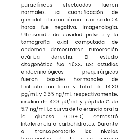
paraclínicos efec­tuados fueron
normales. La cuanti­ficación de
gonadotrofina coriónica en orina de 24
horas fue negativa. lmagenología.
Ultrasonido de cavidad pélvica y la
tomografía axial computada de
abdomen demostraron tumoración
ovárica derecha. El estudio
citogenético fue 46XX. Los estudios
endocrinológicos prequirúrgicos
fueron: ba­sales hormonales de
testosterona libre y total de 14.30
pg/mL y 3.55 ng/mL respectivamente,
insulina de 43.3 µU/mL y péptido C de
5.7 ng/ml. La curva de tolerancia oral a
la glucosa (CTGO) demostró
intolerancia a carbohidratos. Durante
el transoperatorio los niveles
hormonales de la vena ovárica