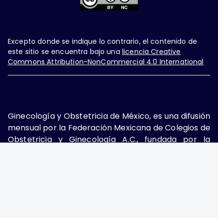
Excepto donde se indique lo contrario, el contenido de
este sitio se encuentra bajo una
licencia Creative
Commons Attribution-NonCommercial 4.0 International
Ginecología y Obstetricia de México, es una difusión
mensual por la Federación Mexicana de Colegios de
Obstetricia y Ginecología A.C., fundada por la
Asociación Mexicana de Ginecología y Obstetricia
A.C. Nueva York #38, colonia Nápoles, Ciudad de
México, Delegación Benito Juárez, CP 03810.
Teléfono: 5689-4320,
https://ginecologiayobstetricia.org.mx/,
enieto@enieto.mx. Editor responsable: Enrique