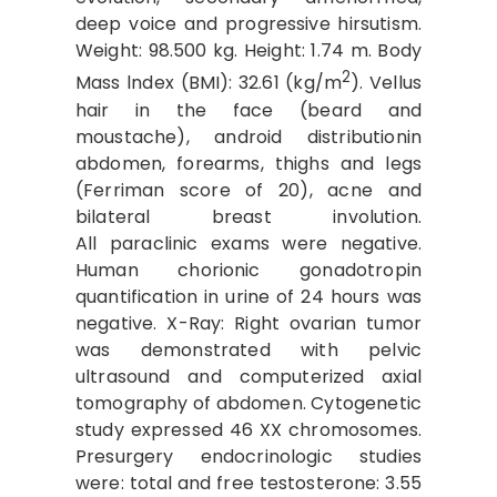
deep voice and progressive hirsutism.
Weight: 98.500 kg. Height: 1.74 m. Body
2
Mass lndex (BMI): 32.61 (kg/m
). Vellus
hair in the face (beard and
moustache), android distributionin
abdomen, forearms, thighs and legs
(Ferriman score of 20), acne and
bilateral breast involution.
All paraclinic exams were negative.
Human chorionic gonadotropin
quantification in urine of 24 hours was
negative. X-Ray: Right ovarian tumor
was demonstrated with pelvic
ultrasound and computerized axial
tomography of abdomen. Cyto­genetic
study expressed 46 XX chromosomes.
Presurgery endocri­nologic studies
were: total and free testosterone: 3.55