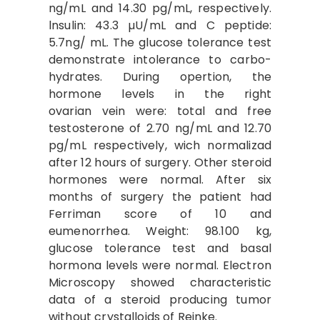
ng/mL and 14.30 pg/mL, respectively.
lnsulin: 43.3 µU/mL and C peptide:
5.7ng/ mL. The glucose tolerance test
demonstrate intolerance to carbo­
hydrates. During opertion, the
hormone levels in the right
ovarian vein were: total and free
testos­terone of 2.70 ng/mL and 12.70
pg/mL respectively, wich normalizad
after 12 hours of surgery. Other steroid
hormones were normal. After six
months of surgery the patient had
Ferriman score of 10 and
eumenorrhea. Weight: 98.100 kg,
glucose tolerance test and basal
hormona levels were normal. Elec­tron
Microscopy showed charac­teristic
data of a steroid producing tumor
without crystalloids of Reinke.