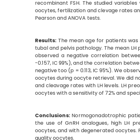
recombinant FSH. The studied variables 
oocytes, fertilization and clevage rates a
Pearson and ANOVA tests.
Results:
The mean age for patients was 34 
tubal and pelvis pathology. The mean LH pr
observed a negative correlation betwee
-0.157, IC 99%), and the correlation bet
negative too (p = 0.113, IC 95%). We obser
oocytes during oocyte retrieval. We did no
and cleavage rates with LH levels. LH preo
oocytes with a sensitivity of 72% and speci
Conclusions:
Normogonadotrophic patien
the use of GnRH analogues, high LH pre
oocytes, and with degenerated oocytes. Pr
quality oocytes.