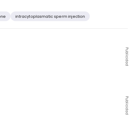
one
intracytoplasmatic sperm injection
Publicidad
Publicidad