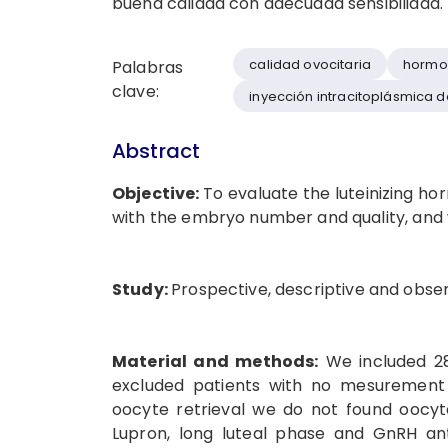
buena calidad con adecuada sensibilidad.
calidad ovocitaria
hormon
Palabras
clave:
inyección intracitoplásmica
Abstract
Objective:
To evaluate the luteinizing h
with the embryo number and quality, and wi
Study:
Prospective, descriptive and obser
Material and methods:
We included 28
excluded patients with no mesurement o
oocyte retrieval we do not found oocytes
Lupron, long luteal phase and GnRH ant