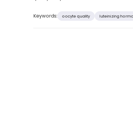
Keywords:
oocyte quality
luteinizing horm