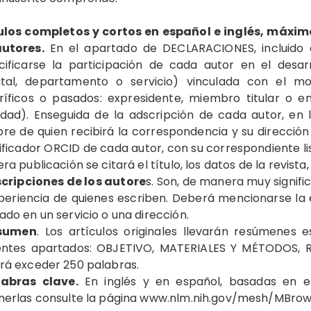
ulos completos y cortos en español e inglés, máxim
autores.
En el apartado de DECLARACIONES, incluido a
ificarse la participación de cada autor en el desarrol
ital, departamento o servicio) vinculada con el mo
ríficos o pasados: expresidente, miembro titular o em
dad). Enseguida de la adscripción de cada autor, en la 
e de quien recibirá la correspondencia y su dirección 
ificador ORCID de cada autor, con su correspondiente list
ra publicación se citará el título, los datos de la revist
cripciones de los autore
s. Son, de manera muy signific
periencia de quienes escriben. Deberá mencionarse la 
do en un servicio o una dirección.
sumen
. Los artículos originales llevarán resúmenes 
ientes apartados: OBJETIVO, MATERIALES Y MÉTODOS,
rá exceder 250 palabras.
labras clave.
En inglés y en español, basadas en e
nerlas consulte la página www.nlm.nih.gov/mesh/MBrow