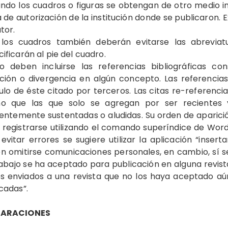
ndo los cuadros o figuras se obtengan de otro medio i
 de autorización de la institución donde se publicaron
tor.
 los cuadros también deberán evitarse las abrevia
ificarán al pie del cuadro.
lo deben incluirse las referencias bibliográficas co
ción o divergencia en algún concepto. Las referencias
ulo de éste citado por terceros. Las citas re-referenci
o que las que solo se agregan por ser recientes 
ientemente sustentadas o aludidas. Su orden de aparici
 registrarse utilizando el comando superíndice de Wor
evitar errores se sugiere utilizar la aplicación “inser
n omitirse comunicaciones personales, en cambio, sí s
abajo se ha aceptado para publicación en alguna revis
os enviados a una revista que no los haya aceptado a
cadas”.
LARACIONES