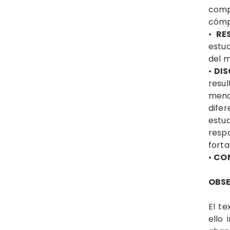
compr
cómpu
•
RE
estud
del m
•
DIS
resu
menc
difer
estu
resp
forta
•
CON
OBSE
El te
ello 