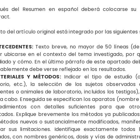
ués del Resumen en español deberá colocarse su tr
ract.
xto del artículo original está integrado por las siguiente
TECEDENTES:
Texto breve, no mayor de 50 líneas (de
r ubicarse en el contexto del tema investigado, por q
diado y cómo. En el último párrafo de este apartado d
iablemente debe verse reflejado en los resultados.
TERIALES Y MÉTODOS:
Indicar el tipo de estudio (o
torio, etc.), la selección de los sujetos observado
entes o animales de laboratorio, incluidos los testigos
 a cabo. Enseguida se especifican los aparatos (nombre 
edimientos con detalles suficientes para que otro
ltados. Explique brevemente los métodos ya publicados
métodos nuevos o sustancialmente modificados, manifes
uar sus limitaciones. Identifique exactamente todo
izados, con nombres genéricos, dosis y vías de adminis