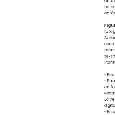
aband
no la
acrón
Figu
fotog
Ambos
cuad
menc
text
Point
• Pue
• Par
en fo
esca
La r
digit
• En 