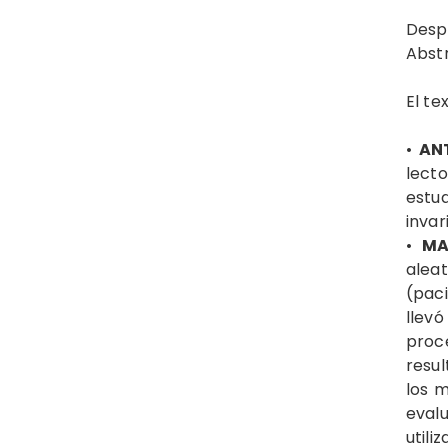
Desp
Abst
El te
•
AN
lecto
estu
invar
•
MA
alea
(paci
llevó
proc
resu
los 
eval
util