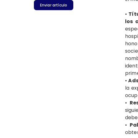
Enviar artículo
•
Tít
los 
espec
hosp
hono
socie
nombr
ident
prime
•
Ads
la ex
ocupa
•
Re
sigu
debe
•
Pa
obte