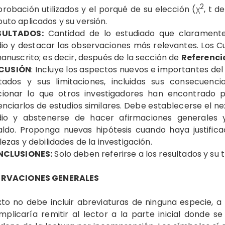
2
obación utilizados y el porqué de su elección (χ
, t d
to aplicados y su versión.
SULTADOS:
Cantidad de lo estudiado que claramente 
io y destacar las observaciones más relevantes. Los Cu
anuscrito; es decir, después de la sección de
Referenci
CUSIÓN
: Incluye los aspectos nuevos e importantes del e
ltados y sus limitaciones, incluidas sus consecuenci
ionar lo que otros investigadores han encontrado pa
enciarlos de estudios similares. Debe establecerse el ne
dio y abstenerse de hacer afirmaciones generales 
aldo. Proponga nuevas hipótesis cuando haya justifica
lezas y debilidades de la investigación.
CLUSIONES:
Solo deben referirse a los resultados y su t
RVACIONES GENERALES
xto no debe incluir abreviaturas de ninguna especie, 
implicaría remitir al lector a la parte inicial donde s