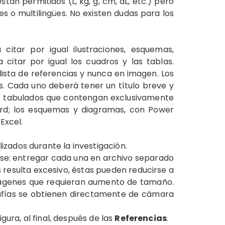
tán permitidos (L, kg, g, cm, dL, etc.) pero
s o multilingües. No existen dudas para los
citar por igual ilustraciones, esquemas,
a citar por igual los cuadros y las tablas.
ista de referencias y nunca en imagen. Los
. Cada uno deberá tener un título breve y
os tabulados que contengan exclusivamente
ord; los esquemas y diagramas, con Power
 Excel.
izados durante la investigación.
arse: entregar cada una en archivo separado
s resulta excesivo, éstas pueden reducirse a
imágenes que requieran aumento de tamaño.
rafías se obtienen directamente de cámara
igura, al final, después de las
Referencias
.