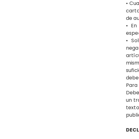
• Cua
carta
de au
• En
espec
• So
nega
artíc
mism
sufic
debe
Para 
Debe
un tr
text
publi
DEC