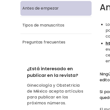
An
Antes de empezar
Lo
Tipos de manuscritos
pa
co
Preguntas frecuentes
h
ev
c
en
¿Está interesado en
Ningú
publicar en la revista?
edito
Ginecología y Obstetricia
de México
acepta artículos
Si po
para publicar en los
queda
próximos números.
El m