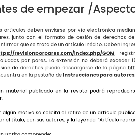
tes de empezar /Aspecto
s artículos deben enviarse por vía electrónica median
res, junto con el formato de cesión de derechos de
nfirmar que se trata de un artículo inédito. Deben ingre
ttps://revisionporpares.com/index.php/GOM
, regis
aluados por pares. La extensión no deberá exceder 15 
esión de derechos puede descargarse de la página
ht
cuentra en la pestaña de
Instrucciones para autores
n material publicado en la revista podrá reproducirse
r.
r algún motivo se solicita el retiro de un artículo publi
r el título, con sus autores, y la leyenda: “Artículo retira
anuscrito comprende: