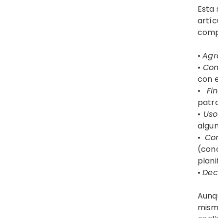
Esta 
artí
comp
•
Agr
•
Con
con e
•
Fi
patr
•
Uso
algun
•
Con
(conc
plani
•
Dec
Aunq
mismo