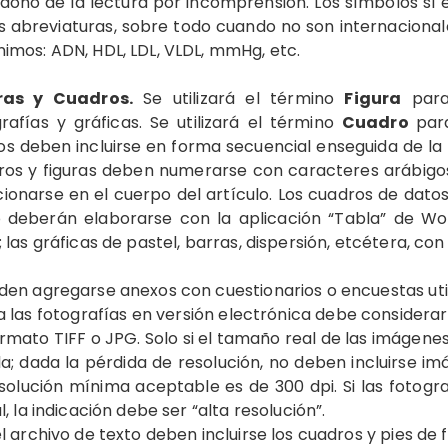
ono de la lectura por incomprensión. Los símbolos sí es
s abreviaturas, sobre todo cuando no son internacionale
imos: ADN, HDL, LDL, VLDL, mmHg, etc.
ras y Cuadros.
Se utilizará el término
Figura
para 
rafías y gráficas. Se utilizará el término
Cuadro
par
 deben incluirse en forma secuencial enseguida de la l
ros y figuras deben numerarse con caracteres arábigos
ionarse en el cuerpo del artículo. Los cuadros de dat
o deberán elaborarse con la aplicación “Tabla” de W
; las gráficas de pastel, barras, dispersión, etcétera, con
den agregarse anexos con cuestionarios o encuestas util
a las fotografías en versión electrónica debe consider
rmato TIFF o JPG. Solo si el tamaño real de las imágene
la; dada la pérdida de resolución, no deben incluirse 
esolución mínima aceptable es de 300 dpi. Si las fotog
al, la indicación debe ser “alta resolución”.
el archivo de texto deben incluirse los cuadros y pies de f