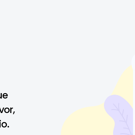
ue
vor,
io.