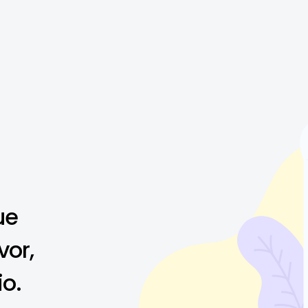
ue
vor,
io.