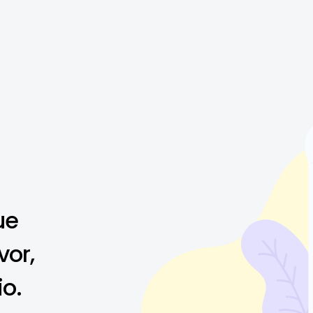
ue
vor,
io.