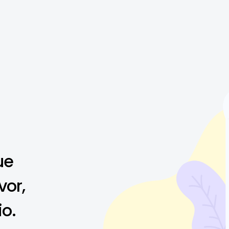
ue
vor,
io.