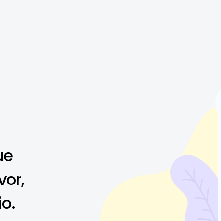
ue
vor,
io.