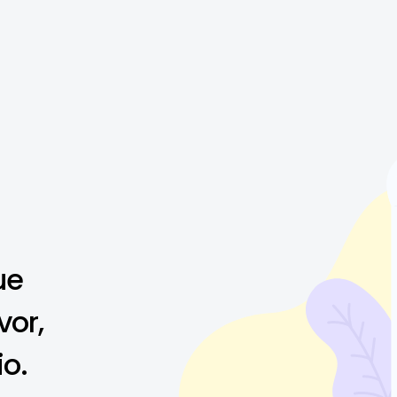
ue
vor,
io.