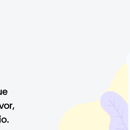
ue
vor,
io.