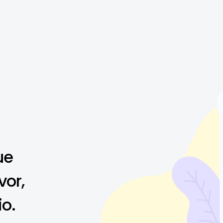
ue
vor,
io.