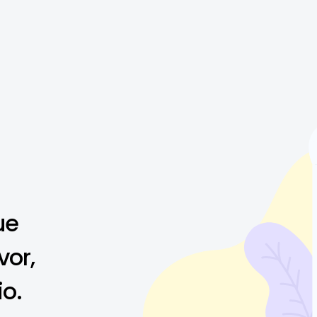
ue
vor,
io.