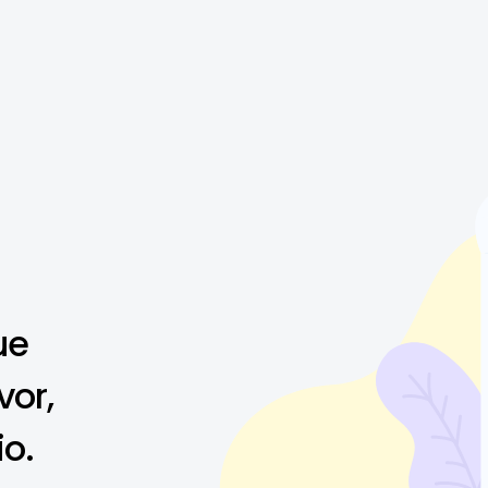
ue
vor,
io.