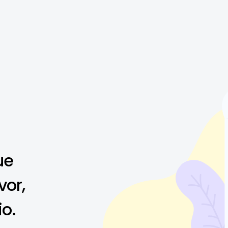
ue
vor,
io.