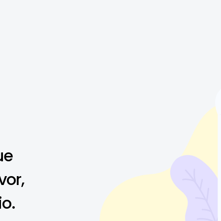
ue
vor,
io.