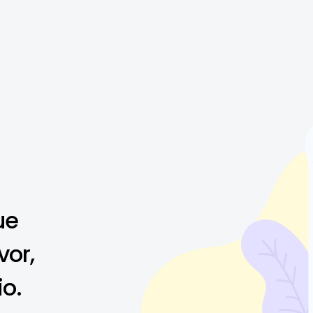
ue
vor,
io.