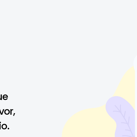
ue
vor,
io.