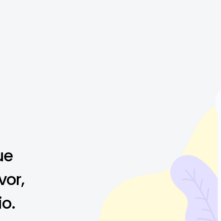
ue
vor,
io.