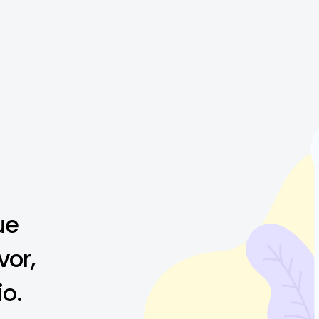
ue
vor,
io.