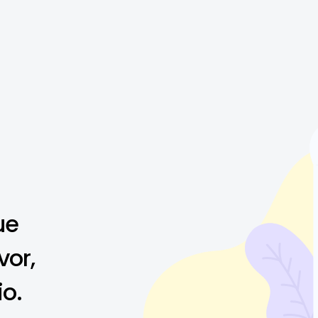
ue
vor,
io.