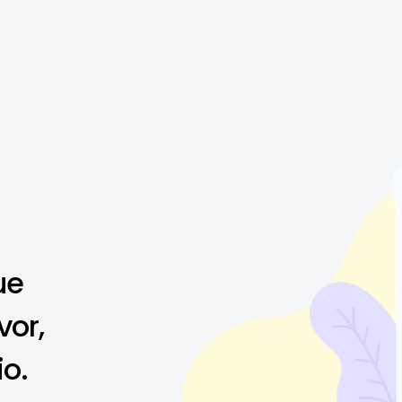
ue
vor,
io.