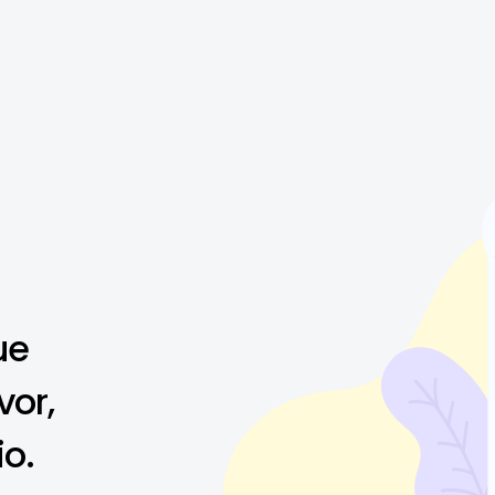
ue
vor,
io.