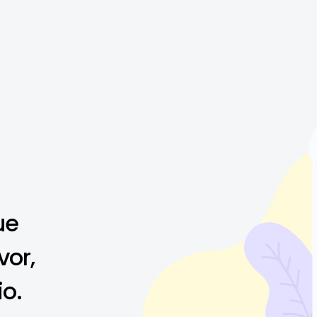
ue
vor,
io.