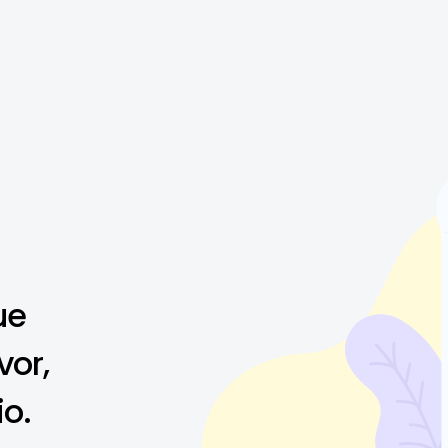
ue
vor,
io.