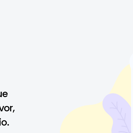
ue
vor,
io.