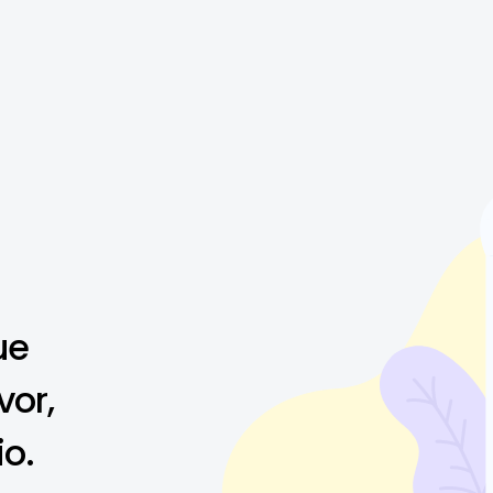
ue
vor,
io.